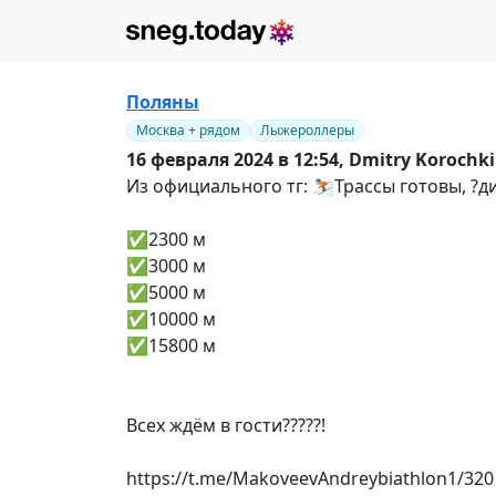
Поляны
Москва + рядом
Лыжероллеры
16 февраля 2024 в 12:54,
Dmitry Korochk
Из официального тг: ⛷️Трассы готовы, ?️д
✅2300 м
✅3000 м
✅5000 м
✅10000 м
✅15800 м
Всех ждём в гости????‍?!
https://t.me/MakoveevAndreybiathlon1/320