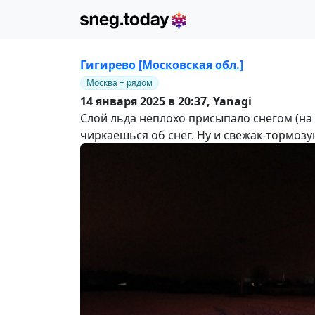
Гигирево [Московская обл.]
Москва + рядом
14 января 2025 в 20:37,
Yanagi
Слой льда неплохо присыпало снегом (на 
чиркаешься об снег. Ну и свежак-тормозун