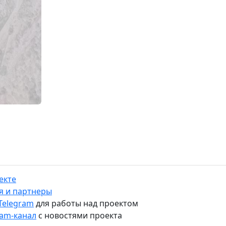
екте
я и партнеры
 Telegram
для работы над проектом
ram-канал
с новостями проекта