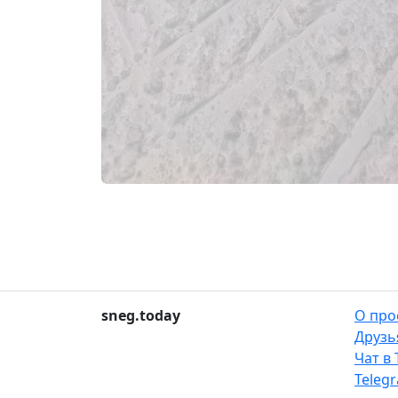
sneg.today
О про
Друзь
Чат в
Teleg