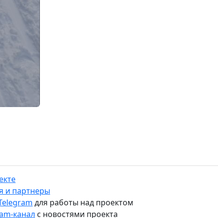
екте
я и партнеры
 Telegram
для работы над проектом
ram-канал
с новостями проекта