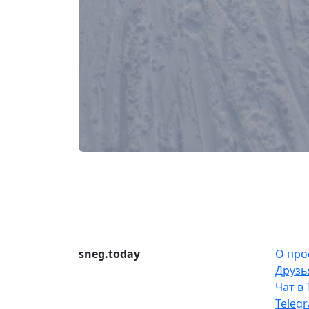
sneg.today
О про
Друзь
Чат в
Teleg