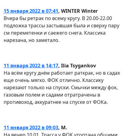
15 января 2022 в 07:41
,
WINTER Winter
Вчера бы ретрак по всему кругу. В 20.00-22.00
подложка трассы застывшая была и сверху пару
см переметенки и саежего снега. Классика
нарезана, но заметало.
11 января 2022 в 14:17
,
Ilia Tsygankov
На всём кругу днём работает раткрак, но в садах
еще очень мягко. ФОК отлично. Классику
нарезают только на спуски. Смычки между фок,
газовым полем и садами отратрачены в
противоход, аккуратнее на спуске от ФОКа.
11 января 2022 в 09:03
,
М.
На вечер 10.01. Трасса у ФОК утоптана общими