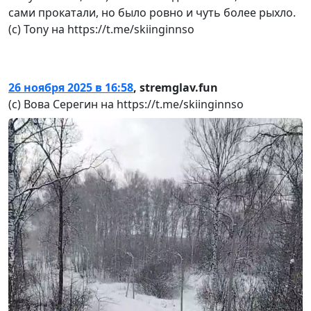
сами прокатали, но было ровно и чуть более рыхло.
(с) Tony на https://t.me/skiinginnso
26 ноября 2025 в 16:58
,
stremglav.fun
(с) Вова Серегин на https://t.me/skiinginnso