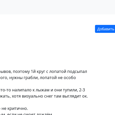
Добавить
рывов, поэтому 1й круг с лопатой подсыпал
ного, нужны грабли, лопатой не особо
то-то налипало к лыжам и они тупили, 2-3
жать, хотя визуально снег там выглядит ок.
о не критично.
ым, если не смоет дождём.