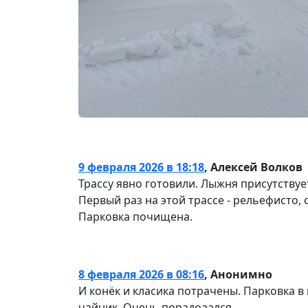
9 февраля 2026 в 18:18
,
Алексей Волков
Трассу явно готовили. Лыжня присутствуе
Первый раз на этой трассе - рельефисто, 
Парковка почищена.
8 февраля 2026 в 08:16
,
Анонимно
И конёк и класика потрачены. Парковка в 
чайник. Очень порадоаался