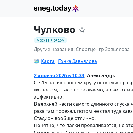
Чулково
Москва + рядом
Другие названия: Спортцентр Завьялова
🗺️
Карта
Гонка Завьялова
2 апреля 2026 в 10:33
,
Александр.
С 7.15 на вчерашнем кругу несколько раз
их снегом, стало проезжаемо, но веток м
эффективно.
В верхней части самого длинного спуска ч
раза там проехал, потом не стал туда заез
Стадион вообще отлично.
Понятно, что палки проваливается, но эт
Скорее всего 1км круг останется к выходн