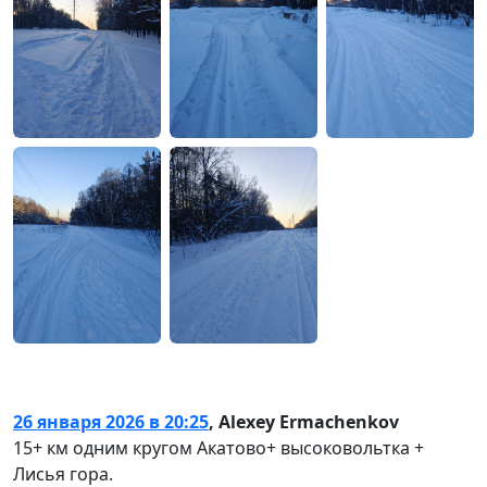
26 января 2026 в 20:25
,
Alexey Ermachenkov
15+ км одним кругом Акатово+ высоковольтка +
Лисья гора.