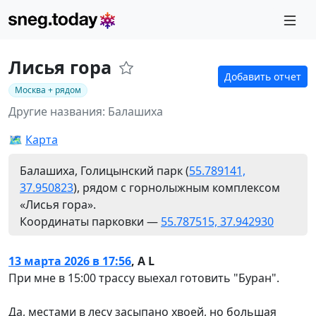
Лисья гора
Добавить отчет
Москва + рядом
Другие названия: Балашиха
🗺️
Карта
Балашиха, Голицынский парк (
55.789141,
37.950823
), рядом с горнолыжным комплексом
«Лисья гора».
Координаты парковки —
55.787515, 37.942930
13 марта 2026 в 17:56
,
A L
При мне в 15:00 трассу выехал готовить "Буран".
Да, местами в лесу засыпано хвоей, но большая