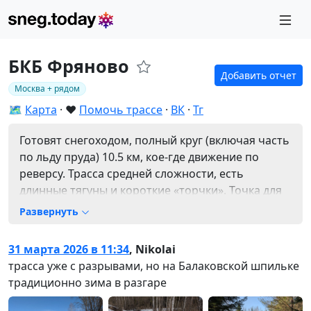
БКБ Фряново
Добавить отчет
Москва + рядом
🗺️
Карта
❤️
Помочь трассе
ВК
Тг
Готовят снегоходом, полный круг (включая часть
по льду пруда) 10.5 км, кое-где движение по
реверсу. Трасса средней сложности, есть
длинные тягуны и короткие «торчки». Точка для
парковки авто [56.170129 38.359262].
Развернуть
31 марта 2026 в 11:34
,
Nikolai
трасса уже с разрывами, но на Балаковской шпильке
традиционно зима в разгаре