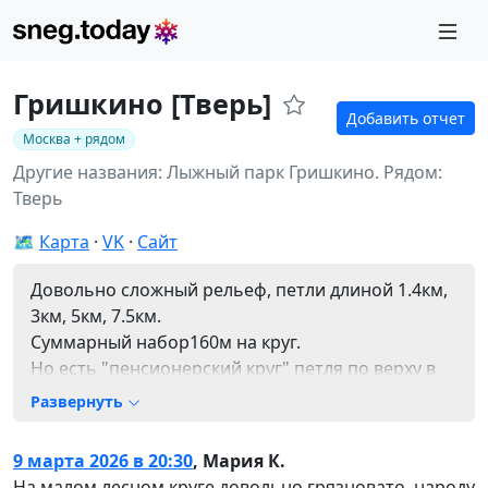
Гришкино [Тверь]
Добавить отчет
Москва + рядом
Другие названия: Лыжный парк Гришкино.
Рядом:
Тверь
🗺️
Карта
VK
Сайт
Довольно сложный рельеф, петли длиной 1.4км,
3км, 5км, 7.5км.
Суммарный набор160м на круг.
Но есть "пенсионерский круг" петля по верху в
лесу без спуска.
Развернуть
Есть гостиница, горка, ватрушки, кафе, баня.
9 марта 2026 в 20:30
,
Мария К.
На малом лесном круге довольно грязновато, народу