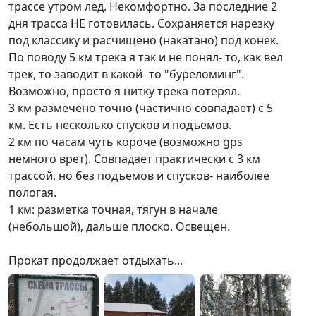
трассе утром лед. Некомфортно. За последние 2
дня трасса НЕ готовилась. Сохраняется нарезку
под классику и расчищено (накатано) под конек.
По поводу 5 км трека я так и не понял- то, как вел
трек, то заводит в какой- то "буреломинг".
Возможно, просто я нитку трека потерял.
3 км размечено точно (частично совпадает) с 5
км. Есть несколько спусков и подъемов.
2 км по часам чуть короче (возможно gps
немного врет). Совпадает практически с 3 км
трассой, но без подъемов и спусков- наиболее
пологая.
1 км: разметка точная, тягун в начале
(небольшой), дальше плоско. Освещен.
Прокат продолжает отдыхать...