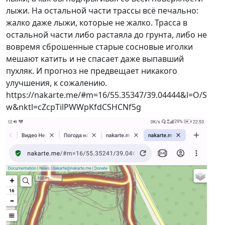
лыжи. На остальной части трассы всё печально:
жалко даже лыжи, которые не жалко. Трасса в
остальной части либо растаяла до грунта, либо не
вовремя сброшенные старые сосновые иголки
мешают катить и не спасает даже выпавший
пухляк. И прогноз не предвещает никакого
улучшения, к сожалению.
https://nakarte.me/#m=16/55.35347/39.04444&l=O/S
w&nktl=cZcpTilPWWpKfdCSHCNf5g