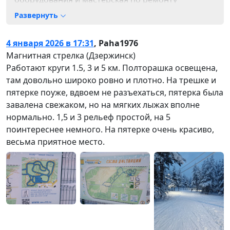
спортивного снаряжения.
Развернуть
Лыжероллерная трасса, освещение.
Режим работы ЛБ Комплекса:
4 января 2026 в 17:31
,
Paha1976
В летнее время с 6.00 до 22.00
Магнитная стрелка (Дзержинск)
с 10.00 до 12.00 и с 15.00 до 19.00 – тренировки по
Работают круги 1.5, 3 и 5 км. Полторашка освещена,
расписанию СШ Магнитная Стрелка
там довольно широко ровно и плотно. На трешке и
В зимнее время с 8.00 до 22.00
пятерке поуже, вдвоем не разъехаться, пятерка была
(суббота-воскресенье) с 10.00 до 14.00 –
завалена свежаком, но на мягких лыжах вполне
тренировки по расписанию СШ Магнитная
нормально. 1,5 и 3 рельеф простой, на 5
Стрелка
поинтереснее немного. На пятерке очень красиво,
(понедельник – пятница) с 15.00 до 19.00 –
весьма приятное место.
тренировки по расписанию СШ Магнитная
Стрелка