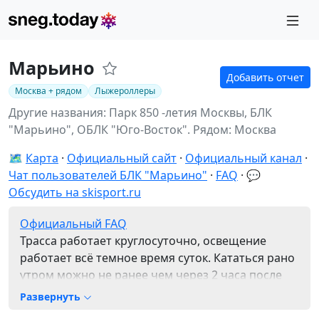
Марьино
Добавить отчет
Москва + рядом
Лыжероллеры
Другие названия: Парк 850 -летия Москвы, БЛК
"Марьино", ОБЛК "Юго-Восток".
Рядом: Москва
🗺️
Карта
Официальный сайт
Официальный канал
Чат пользователей БЛК "Марьино"
FAQ
💬
Обсудить на skisport.ru
Официальный FAQ
Трасса работает круглосуточно, освещение
работает всё темное время суток. Кататься рано
утром можно не ранее чем через 2 часа после
работы ратрака!
Развернуть
Прокат и раздевалки открыты с 10:00 до 21:00