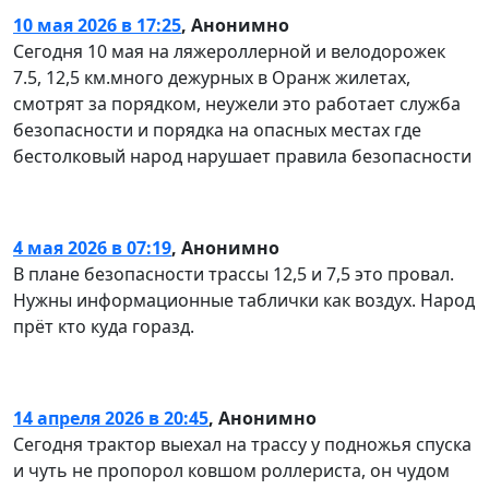
ежедневно.
10 мая 2026 в 17:25
,
Анонимно
Парковка в парке работает с 7:00 до 23:00. Старая
Сегодня 10 мая на ляжероллерной и велодорожек
парковка Р1 работает, но стала чуть меньше.
7.5, 12,5 км.много дежурных в Оранж жилетах,
Появилась новая парковка P2 (налево не
смотрят за порядком, неужели это работает служба
доезжая до P1), но в отдельные дни она работает
безопасности и порядка на опасных местах где
как площадка для генерации и накопления снега
бестолковый народ нарушает правила безопасности
для трассы! Также машину можно оставлять на
платных и бесплатных парковках на улично-
дорожной сети, а также на парковке ТЦ Мари.
4 мая 2026 в 07:19
,
Анонимно
В плане безопасности трассы 12,5 и 7,5 это провал.
Нужны информационные таблички как воздух. Народ
прёт кто куда горазд.
14 апреля 2026 в 20:45
,
Анонимно
Сегодня трактор выехал на трассу у подножья спуска
и чуть не пропорол ковшом роллериста, он чудом