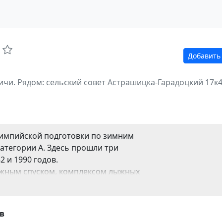
Добавить
ичи.
Рядом: сельский совет Астрашицка-Гарадоцкий 17к4
лимпийской подготовки по зимним
атегории А. Здесь прошли три
 и 1990 годов.
ыжным спуском, комплексом лыжных
батическим склоном, на котором в своё
о фристайлу.
й сложности общей протяжённостью
в
ндартам, стрельбище, оборудованное