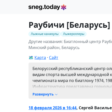
Раубичи [Беларусь]
Лыжные каникулы
Лыжероллеры
Другие названия: Биатлонный центр Рауб
Минский район, Беларусь
🗺️
Карта
Сайт
Белорусский республиканский центр о
видам спорта высшей международной к
чемпионата мира по биатлону 1974, 1982
Инфраструктура представлена горнол
трамплинов (20, 40 и 60 метров) и акро
Развернуть
время проходили этапы Кубка Европы п
Здесь есть лыжные трассы повышенно
18 февраля 2026 в 16:44
,
Сергей Василье
20,5 км, соответствующие мировым ста