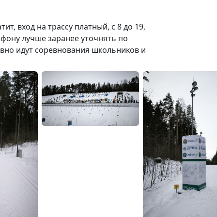
ками.
т, вход на трассу платный, с 8 до 19,
ьным покрытием длиной 6,2 км и
лефону лучше заранее уточнять по
о-тренировочных занятий
тивно идут соревнования школьников и
ренажёрным и игровым спортзалами,
етбола, гандбола и теннисные корты с
тр, в который входят медико-
бных кабинетов, шесть саун
льной гостиницей на 190 мест,
 домиков, ресторан, пиццерия и 2
я здесь также можно взять снаряжение