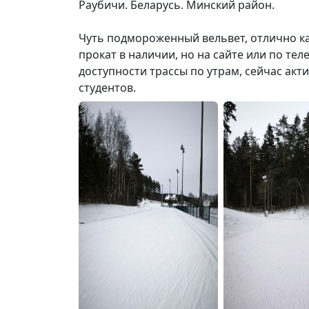
Раубичи. Беларусь. Минский район.
36 механическими мишенными установ
В 2009 году открылся крытый каток.
Чуть подмороженный вельвет, отлично кати
Есть лыжероллерная трасса со специал
прокат в наличии, но на сайте или по те
шириной 3,3 м, роликодром для учебн
доступности трассы по утрам, сейчас ак
конькобежцев, спортивный корпус с т
студентов.
площадки для футбола, волейбола, баск
искусственным покрытием.
ТАкже здесь находится медицинский цен
восстановительный комплекс, ряд лече
различного уровня комфортности.
Спорткомплекс располагает комфортабе
спортивно-туристическим лагерем из 16
бара.
Дополнительные услуги:
прокат спортинвентаря (в зимнее врем
для беговых лыж, спринты);
аренда снегохода;
раздевалка;