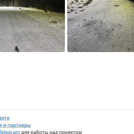
екте
я и партнеры
 Telegram
для работы над проектом