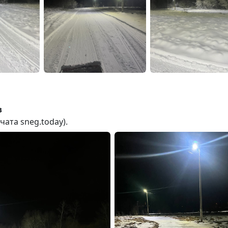
в
ата sneg.today).