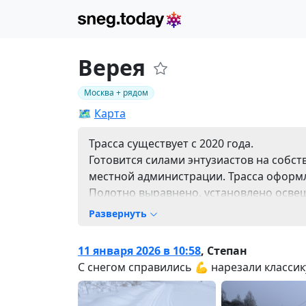
Верея
Москва + рядом
🗺️
Карта
Трасса существует с 2020 года.
Готовится силами энтузиастов на собс
местной администрации. Трасса оформл
Полотно выравнено, установлено осве
день с 16 до 23 часов.
Развернуть
11 января 2026 в 10:58
,
Степан
С снегом справились 💪 нарезали классик