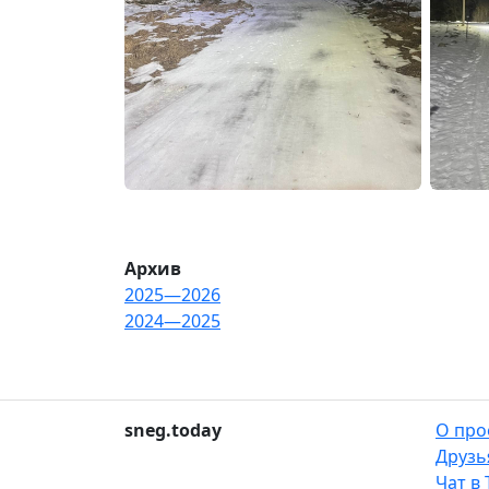
Архив
2025—2026
2024—2025
sneg.today
О про
Друзь
Чат в