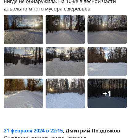
нигде не обнаружила. На 10-ке в лесной части
довольно много мусора с деревьев.
+1
21 февраля 2024 в 22:15
,
Дмитрий Поздняков
Отличное катание, очень хорошо