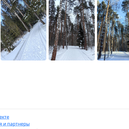
екте
я и партнеры