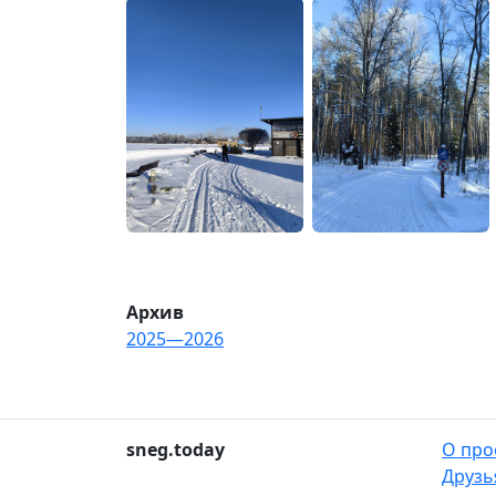
Архив
2025—2026
sneg.today
О про
Друзь