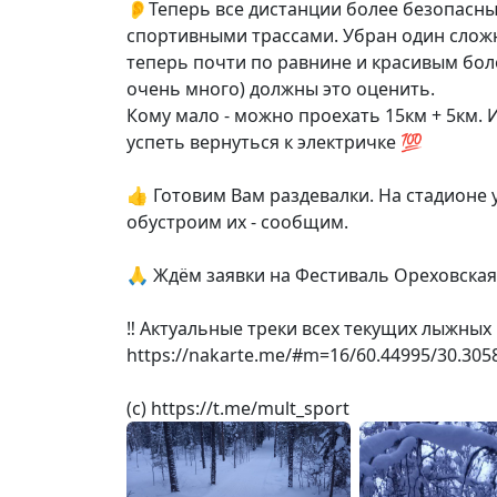
👂Теперь все дистанции более безопасны
спортивными трассами. Убран один сложн
теперь почти по равнине и красивым боло
очень много) должны это оценить.
Кому мало - можно проехать 15км + 5км. И
успеть вернуться к электричке 💯
👍 Готовим Вам раздевалки. На стадионе у
обустроим их - сообщим.
🙏 Ждём заявки на Фестиваль Ореховская л
‼️ Актуальные треки всех текущих лыжных
https://nakarte.me/#m=16/60.44995/30.30
(с) https://t.me/mult_sport