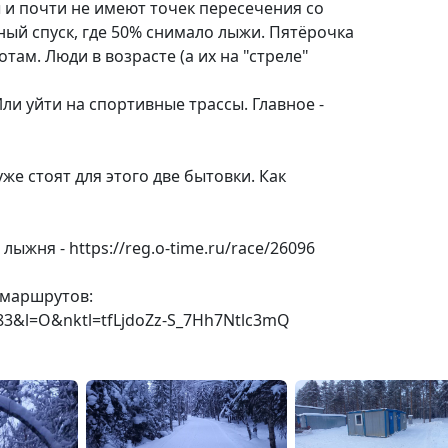
 и почти не имеют точек пересечения со
ый спуск, где 50% снимало лыжи. Пятёрочка
там. Люди в возрасте (а их на "стреле"
ли уйти на спортивные трассы. Главное -
же стоят для этого две бытовки. Как
ыжня - https://reg.o-time.ru/race/26096
 маршрутов:
583&l=O&nktl=tfLjdoZz-S_7Hh7Ntlc3mQ