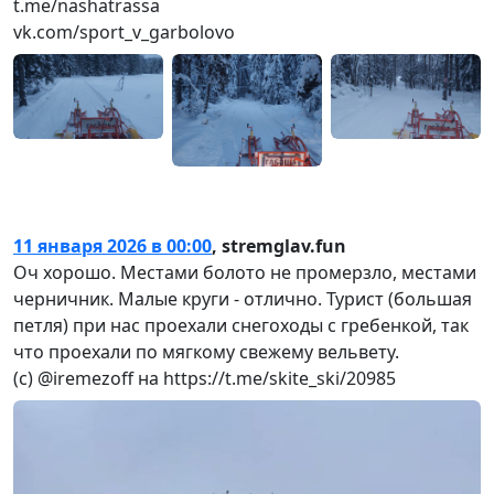
t.me/nashatrassa
vk.com/sport_v_garbolovo
11 января 2026 в 00:00
,
stremglav.fun
Оч хорошо. Местами болото не промерзло, местами
черничник. Малые круги - отлично. Турист (большая
петля) при нас проехали снегоходы с гребенкой, так
что проехали по мягкому свежему вельвету.
(с) @iremezoff на https://t.me/skite_ski/20985