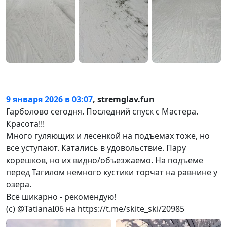
9 января 2026 в 03:07
,
stremglav.fun
Гарболово сегодня. Последний спуск с Мастера.
Красота!!!
Много гуляющих и лесенкой на подъемах тоже, но
все уступают. Катались в удовольствие. Пару
корешков, но их видно/объезжаемо. На подъеме
перед Тагилом немного кустики торчат на равнине у
озера.
Всё шикарно - рекомендую!
(с) @TatianaI06 на https://t.me/skite_ski/20985