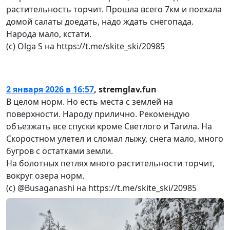
растительность торчит. Прошла всего 7км и поехала
домой салаты доедать, надо ждать снегопада.
Народа мало, кстати.
(с) Olga S на https://t.me/skite_ski/20985
2 января 2026 в 16:57
,
stremglav.fun
В целом норм. Но есть места с землей на
поверхности. Народу прилично. Рекомендую
объезжать все спуски кроме Светлого и Тагила. На
Скоростном улетел и сломал лыжу, снега мало, много
бугров с остатками земли.
На болотных петлях много растительности торчит,
вокруг озера норм.
(с) @Busaganashi на https://t.me/skite_ski/20985