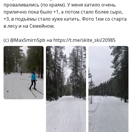
проваливались (по краям). У меня катило очень
прилично пока было +1, а потом стало более сыро,
+3, в подъёмы стало хуже катить. Фото 1км со старта
в лесу и на Семейном.
(с) @MaxSmirnSpb на https://t.me/skite_ski/20985