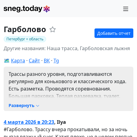
Гарболово
Добавить отчет
Петербург + область
Другие названия: Наша трасса, Гарболовская лыжня
🗺️
Карта
Сайт
ВК
Tg
Трассы разного уровня, подготавливаются
регулярно для конькового и классического хода.
Есть разметка. Проводятся соревнования.
Большая парковка. Теплая раздевалка, туалет.
Тел. +7 (911) 242-91-61
Развернуть
4 марта 2026 в 20:23
,
Ilya
#Гарболово. Трассу вчера прокатывали, но за ночь
выпал влажный снег. Катит плохо, но в целом плотно