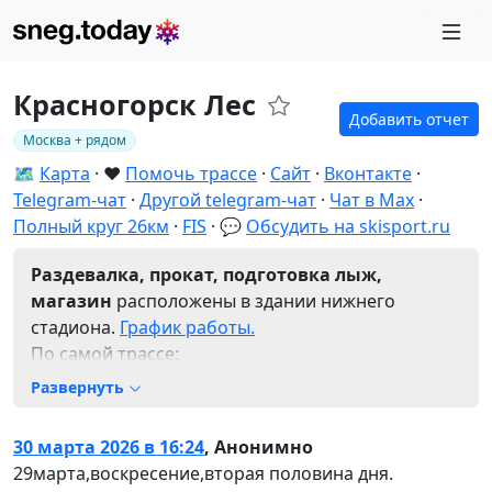
Красногорск Лес
Добавить отчет
Москва + рядом
🗺️
Карта
❤️
Помочь трассе
Сайт
Вконтакте
Telegram-чат
Другой telegram-чат
Чат в Max
Полный круг 26км
FIS
💬
Обсудить на skisport.ru
Раздевалка, прокат, подготовка лыж,
магазин
расположены в здании нижнего
стадиона.
График работы.
По самой трассе:
Стадион
. Принадлежит МАСОУ Зоркий,
Развернуть
регулярно обслуживается 6 снежными
пушками и ратраком. Длина круга около 2,5
30 марта 2026 в 16:24
,
Анонимно
км.
29марта,воскресение,вторая половина дня.
FIS-овская пятёрка.
5 км. Состоит из