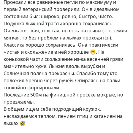
Проехали все равнинные петли по максимуму и
стадиона и лесной части, которая готовится
первый ветеранский проверили. Он в идеальном
ратраком при достаточной снежной
состоянии был: широко, ровно, быстро, чисто.
подушки.
Подушка лыжной трассы хорошо сохранилась.
Круг Утробинского марафона.
12,5 км,
Очень жесткая, толстая, но есть разрывы (т. к. земля
состоит из FIS-овской пятёрки, подъёмов
мягкая, то без проблем на лыжах проходятся).
Росавтобанка, Спартаковского
Классика хорошо сохранилась. Она практически
(автокомбинатовского) круга. Готовится
чистая и скольжение в ней хорошее 😁. На
снегоходами силами энтузиастов Клуба ГТО.
коньковой части скольжение из-за весенней грязи
К марафону готовится ратраком при
значительно хуже. Лыжня вдоль вырубки и
наличии достаточной снежной подушки.
Солнечная поляна прекрасны. Спасибо тому кто
Круг марафона МГУ.
С 2020 года – около 25
положил бревно через ручей. Опираясь на палки
км, собирает весь возможный рисунок.
спокойно форсировали.
Готовится снегоходами силами энтузиастов
Последние 500м на финишной просеке мокрые, но
Клуба ГТО. К марафону готовится ратраком
проезжаемы.
при наличии достаточной снежной подушки.
В общем ищем себе подходящий кружок,
наслаждаемся теплом, пением птиц и катанием на
В рамках полного круга, представленного на
лыжах 🤣
картинке возможны любые вариации с любым
рельефом.