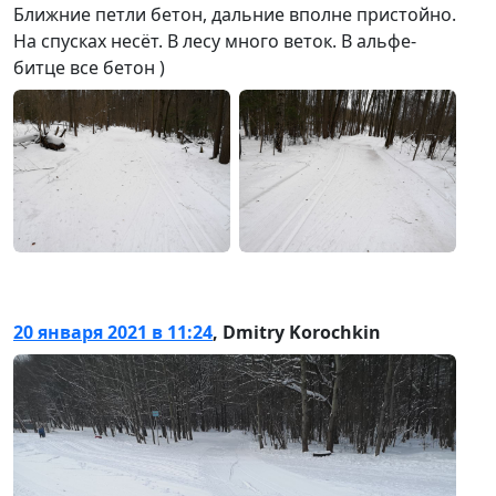
Ближние петли бетон, дальние вполне пристойно.
На спусках несёт. В лесу много веток. В альфе-
битце все бетон )
20 января 2021 в 11:24
,
Dmitry Korochkin