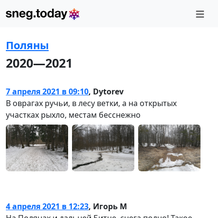
Поляны
2020—2021
7 апреля 2021 в 09:10
,
Dytorev
В оврагах ручьи, в лесу ветки, а на открытых
участках рыхло, местам бесснежно
4 апреля 2021 в 12:23
,
Игорь М
На Полянах и дальней Битце, снега полно! Такое