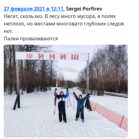
27 февраля 2021 в 12:11
,
Sergei Porfirev
Несёт, скользко. В лесу много мусора, в полях
неплохо, но местами многовато глубоких следов
ног.
Палки проваливаются