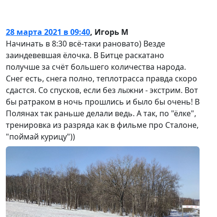
28 марта 2021 в 09:40
,
Игорь М
Начинать в 8:30 всё-таки рановато) Везде
заиндевевшая ёлочка. В Битце раскатано
получше за счёт большего количества народа.
Снег есть, снега полно, теплотрасса правда скоро
сдастся. Со спусков, если без лыжни - экстрим. Вот
бы ратраком в ночь прошлись и было бы очень! В
Полянах так раньше делали ведь. А так, по "ёлке",
тренировка из разряда как в фильме про Сталоне,
"поймай курицу"))