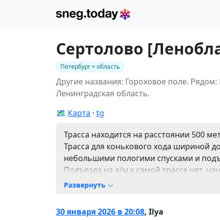
Сертолово [Ленобла
Петербург + область
Другие названия: Гороховое поле.
Рядом:
Ленинградская область.
🗺️
Карта
tg
Трасса находится на расстоянии 500 мет
Трасса для конькового хода шириной до
небольшими пологими спусками и подъе
Подъезда на а/м к самой трассе нет, н
домов.
Развернуть
Подходы к лыжне:
От дома Пограничная, д. 9. Координаты 
30 января 2026 в 20:08
,
Ilya
Со стороны Сертоловского водоёма и 