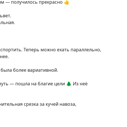
ым — получилось прекрасно 👍
нсирования и содержится за счет:
я трассы
ьвет.
альная.
 742-35-02
испортить. Теперь можно ехать параллельно,
нее.
 была более вариативной.
уть — пошла на благие цели 🌲 Из неё
ительная срезка за кучей навоза,