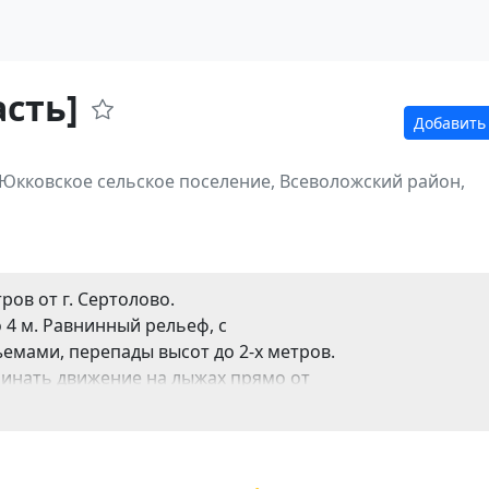
сть]
Добавить
 Юкковское сельское поселение, Всеволожский район,
ров от г. Сертолово.
 4 м. Равнинный рельеф, с
мами, перепады высот до 2-х метров.
ачинать движение на лыжах прямо от
для навигатора: 60.144155, 30.229985
по Парковому проезду от ЖК Отражение