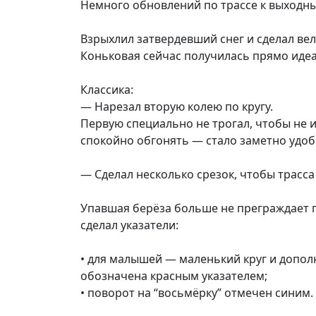
Немного обновлений по трассе к выходн
Трасса не имеет государственного фина
– Личных средств инициаторов создани
Взрыхлил затвердевший снег и сделал вел
– Добровольных пожертвований
Коньковая сейчас получилась прямо иде
– Поддержки местного бизнеса
Организатор: Андрей Солозобов +7 (921)
Классика:
— Нарезал вторую колею по кругу.
Первую специально не трогал, чтобы не 
спокойно обгонять — стало заметно удоб
— Сделал несколько срезок, чтобы трасса
Упавшая берёза больше не преграждает п
сделал указатели:
• для малышей — маленький круг и дополн
обозначена красным указателем;
• поворот на “восьмёрку” отмечен синим.