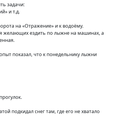
ть задачи:
й» и т.д.
орота на «Отражение» и к водоёму.
ся желающих ездить по лыжне на машинах, а
енная.
 опыт показал, что к понедельнику лыжни
прогулок.
той подкидал снег там, где его не хватало