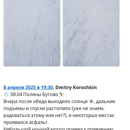
8 апреля 2025 в 19:30
,
Dmitry Korochkin
❄️ 08.04 Поляны Бутово⛷️
Вчера после обеда выходило солнце ☀️, дальние
подъёмы и спуски растопило (уже не знаем,
радоваться этому или нет?), в некоторых местах
проявился асфальт.
Небольшой ночной мороз привел к появлению